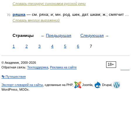
Словарь-тезаурус синонимов русской речи
ряшка
— см. ряха; и; мн. род. шек, дат. шкам; ж.; смягчит …
70
Словарь многих выражений
Страницы
←
Предыдущая
Следующая
→
1
2
3
4
5
6
7
© Академик, 2000-2026
18+
Обратная связь:
Техподдержка
,
Реклама на сайте
👣 Путешествия
Экспорт словарей на сайты
, сделанные на PHP,
Joomla,
Drupal,
WordPress, MODx.