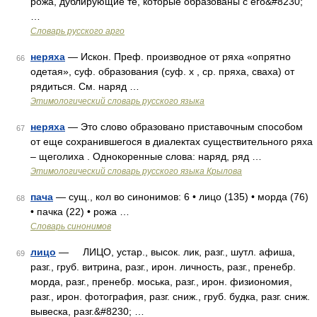
рожа, дублирующие те, которые образованы с его&#8230;
…
Словарь русского арго
неряха
— Искон. Преф. производное от ряха «опрятно
66
одетая», суф. образования (суф. х , ср. пряха, сваха) от
рядиться. См. наряд …
Этимологический словарь русского языка
неряха
— Это слово образовано приставочным способом
67
от еще сохранившегося в диалектах существительного ряха
– щеголиха . Однокоренные слова: наряд, ряд …
Этимологический словарь русского языка Крылова
пача
— сущ., кол во синонимов: 6 • лицо (135) • морда (76)
68
• пачка (22) • рожа …
Словарь синонимов
лицо
— ЛИЦО, устар., высок. лик, разг., шутл. афиша,
69
разг., груб. витрина, разг., ирон. личность, разг., пренебр.
морда, разг., пренебр. моська, разг., ирон. физиономия,
разг., ирон. фотография, разг. сниж., груб. будка, разг. сниж.
вывеска, разг.&#8230; …